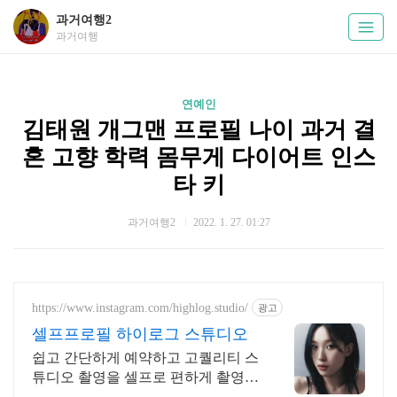
과거여행2
과거여행
연예인
김태원 개그맨 프로필 나이 과거 결
혼 고향 학력 몸무게 다이어트 인스
타 키
과거여행2
2022. 1. 27. 01:27
https://www.instagram.com/highlog.studio/
광고
셀프프로필 하이로그 스튜디오
쉽고 간단하게 예약하고 고퀄리티 스
튜디오 촬영을 셀프로 편하게 촬영하
세요