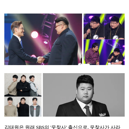
김태원은 원래 SBS의 '웃찾사' 출신으로, 웃찾사가 사라