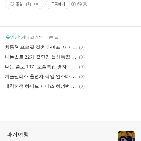
공감
구독하기
'
유명인
' 카테고리의 다른 글
황동혁 프로필 결혼 와이프 자녀 수입 군대 가족 서울대 아내 인스타그램 부인 수익
(0)
나는솔로 22기 출연진 돌싱특집 옥순 영숙 상철 순자 경수 정희 영철 영수 정숙 현숙 직업 인스타
(0)
나는 솔로 19기 모솔특집 영자 영수 옥순 정숙 영숙 순자 영철 상철 직업 인스타그램
(0)
커플팰리스 출연자 직업 인스타 45번 33번 44번 6번 기욤 퓨어디 유튜버 여자 프로필
(0)
대학전쟁 하버드 제니스 허성범 정현빈 송현석 서울대 카이스트 순위 우승팀 인스타
(0)
과거여행