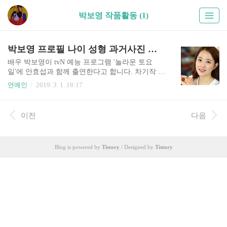
박보영 작품활동 (1)
박보영 프로필 나이 성형 과거사진 쌍커풀 수술전 인스타 언니 키
배우 박보영이 tvN 예능 프로그램 '놀라운 토요
일'에 안효섭과 함께 출연한다고 합니다. 차기작 tv
N 월화드라마 '어비스'에 변호사 고세연 역을 맡았
연예인
2019. 3. 1. 18:17
다고 하네요. 그래서 오늘은 배우 박보영의 과거사
진, 몸매, 성형전후 등 여러가지 정보들을 알아보겠
습니다. 2007년 드라마 '왕과 나'에서 폐비 윤씨 아
이전
다음
역 배우를 했습니다. 안정적인 연기 실력으로 호평
을 받았습니다. 그리고 2008년 영화 '과속스캔들'
흥행으로 많은 사랑을 받았습니다. 하지만 소속사
Blog is powered by
Tistory
/ Designed by
Tistory
송사로 4년 동안 공백기를 가질 수 밖에 없었습니
다. 2012년 영화 '늑대소년'이 또 흥행을 하며 재기
에 성공했습니다. 과거 어린시절 사진을 보니 너무
귀엽고 사랑스럽네요. 똑같은 이목구비로 성형 수
술은 안 한 것 같습니다. 작은 얼굴, 긴 팔다리로 비
율이..