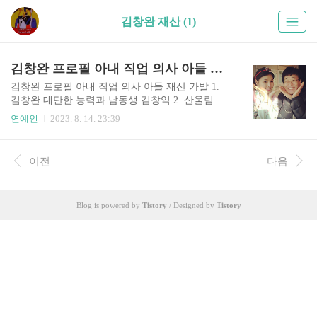
김창완 재산 (1)
김창완 프로필 아내 직업 의사 아들 나이 키 동생 가발 재산 인스타 부인 산울림
김창완 프로필 아내 직업 의사 아들 재산 가발 1.
김창완 대단한 능력과 남동생 김창익 2. 산울림 김
창완 프로필 3. 김창완은 엄친아 시절과 힘들었던
연예인
2023. 8. 14. 23:39
집안 4. 김창완 과거 젊은 시절 무대 보기 5. 김창완
아내 직업 의사, 아들 직업 회사 운영 산울림 김창
완의 최근 근황 소식으로는 예능 프로그램 '불후의
이전
다음
명곡 등에서 놀라운 무대를 보여줬다고 합니다. 그
래서 오늘은 산울림 김창완의 작품활동, 부인, 결
혼, 최근영상, 남동생, 리즈 시절, 필모그래피, 인스
Blog is powered by
Tistory
/ Designed by
Tistory
타그램 등에 대해 살펴보도록 하겠습니다. 김창완
대단한 능력과 남동생 김창익 현재 직업 가수, 탤런
트, 작가, 라디오 DJ, 동시인, 광고 모델, 영화배우
로 산울림. 김창완밴드 멤버라고 합니다. 산울림 밴
드는 김창훈, 김창익 형제들과 그룹을 결성하여
가..