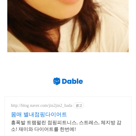
http://blog.naver.com/jin2jin2_hada
광고
몸매 별내점핑다이어트
흥폭발 트램펄린 점핑피트니스, 스트레스, 체지방 감
소! 재미와 다이어트를 한번에!