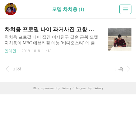
모델 차치응 (1)
차치응 프로필 나이 과거사진 고향 학력 집안 여자친구 인스타그램 키
차치응 프로필 나이 집안 여자친구 결혼 근황 모델
차치응이 MBC 에브리원 예능 '비디오스타' 에 출연
한다는 소식입니다. 발랄함이 매력인 모델 차치응,
연예인
2019. 10. 8. 11:18
과연 예능에서 어떤모습을 보여주며 앞으로 흥 하
게 될지 정말 기대가 되네요. 그럼 모델 차치응에
대해서 한번 알아볼까요? 모델 차치응은 아직 크게
이전
다음
알려지지는 않은 상태입니다. 프로필을 한번 보면
차치응 나이는 1988년생으로 올해 나이 36살이며
키 187cm 이라고 합니다. 차치응 소속사는 에스팀
Blog is powered by
Tistory
/ Designed by
Tistory
엔터테인먼트이며 2014년 잡지 럭셔리 모델로 데
뷔 하였고 2015년 서울패션위크 F/W 신재희,씨와
이초이 모델로 활동하기도 하였습니다. 현재 인스
타그램은 닫은 상태로 보이네요. 차치응은 사실 거
의 잘 알려져 있지 않다보니 정보도 알려진게 많지
않습니다. 차치응..